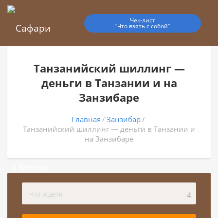
Чек-лист
“Что взять с собой”
Танзанийский шиллинг —
деньги в Танзании и на
Занзибаре
Главная
Занзибар
Танзанийский шиллинг — деньги в Танзании и
на Занзибаре