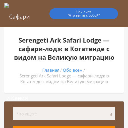
Чек-лист
“Что взять с собой”
Serengeti Ark Safari Lodge —
сафари-лодж в Когатенде с
видом на Великую миграцию
Главная
Обо всём
Serengeti Ark Safari Lodge — сафари-лодж в
Когатенде с видом на Великую миграцию