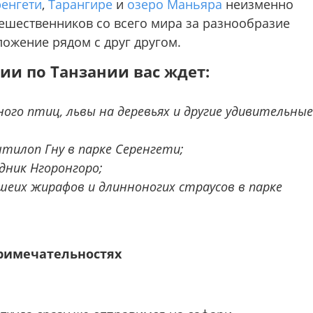
енгети
,
Тарангире
и
озеро Маньяра
неизменно
ешественников со всего мира за разнообразие
ожение рядом с друг другом.
ии по Танзании вас ждет:
ого птиц, львы на деревьях и другие удивительные
тилоп Гну в парке Серенгети;
дник Нгоронгоро;
шеих жирафов и длинноногих страусов в парке
римечательностях