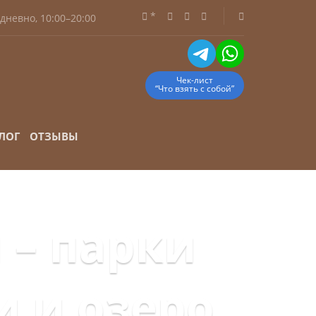
*
дневно, 10:00–20:00
Чек-лист
“Что взять с собой”
ЛОГ
ОТЗЫВЫ
 – парки
и и озеро