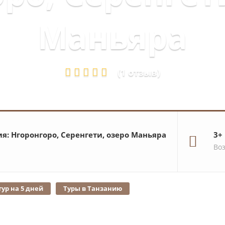
Маньяра
(1 отзыв)
я: Нгоронгоро, Серенгети, озеро Маньяра
3+
Во
ур на 5 дней
Туры в Танзанию