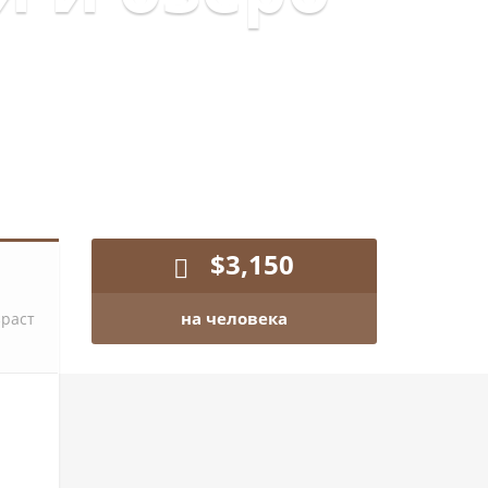
$
3,150
на человека
зраст
Заказать тур