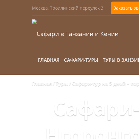
Москва, Троилинский переулок 3
Заказать з
ГЛАВНАЯ
САФАРИ-ТУРЫ
ТУРЫ В ЗАНЗИ
Главная
Туры
Сафари-тур на 5 дней – па
Сафари-
Нгоронго