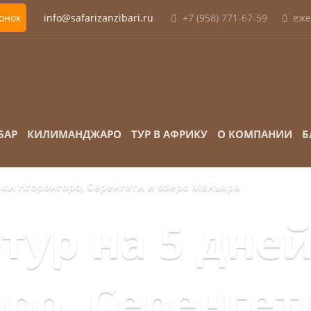
вонок
info@safarizanzibari.ru
+7 (958) 771-67-59
еже
БАР
КИЛИМАНДЖАРО
ТУР В АФРИКУ
О КОМПАНИИ
Б
рки Нгоронгоро, Серенгети и озеро Маньяра
тур на 5 дней
ро, Серенгет