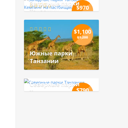
Западные парки
$
970
Танзании
$
1,100
$
1,100
$
1,200
Южные парки
Танзании
Северные парки
$
790
Танзании
$
900