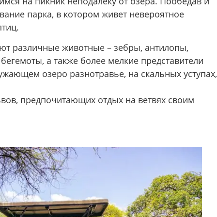
мся на пикник неподалеку от озера. Пообедав и
ание парка, в котором живет невероятное
птиц.
ают различные животные – зебры, антилопы,
 бегемоты, а также более мелкие представители
ужающем озеро разнотравье, на скальных уступах,
вов, предпочитающих отдых на ветвях своим