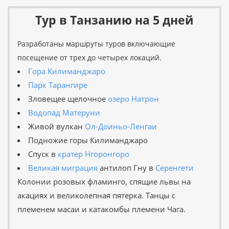
Тур в Танзанию на 5 дней
Разработаны маршруты туров включающие
посещение от трех до четырех локаций.
Гора Килиманджаро
Парк Тарангире
Зловещее щелочное
озеро Натрон
Водопад Матеруни
Живой вулкан
Ол-Доиньо-Ленгаи
Подножие горы Килиманджаро
Спуск в
кратер Нгоронгоро
Великая миграция
антилоп Гну в
Серенгети
Колонии розовых фламинго, спящие львы на
акациях и великолепная пятерка. Танцы с
племенем масаи и катакомбы племени Чага.