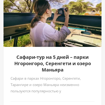
Сафари-тур на 5 дней – парки
Нгоронгоро, Серенгети и озеро
Маньяра
Сафари в парках Нгоронгоро, Серенгети,
Тарангире и озеро Маньяра неизменно
пользуются популярностью у