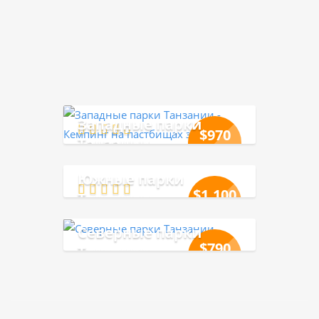
Политики обработки персональных данных.
Западные парки
$
970
Танзании
$
1,100
Южные парки
$
1,100
Танзании
$
1,200
Северные парки
$
790
Танзании
$
900