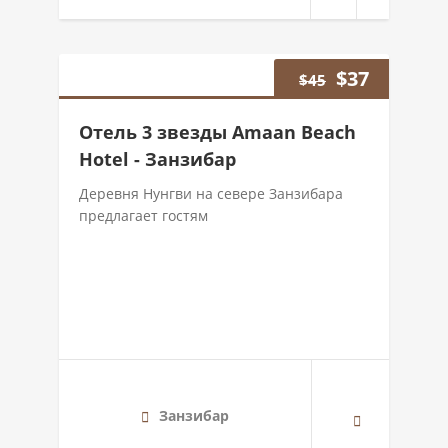
$
37
$
45
Отель 3 звезды Amaan Beach
Hotel - Занзибар
Деревня Нунгви на севере Занзибара
предлагает гостям
Занзибар