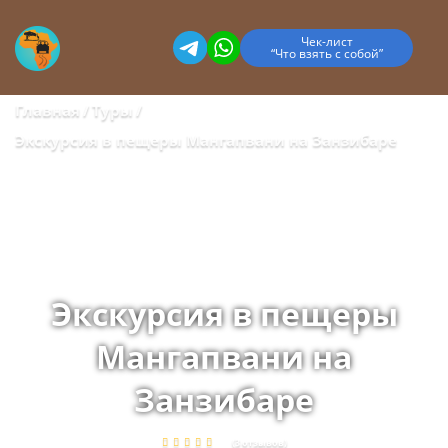
Чек-лист
“Что взять с собой”
Главная
Туры
Экскурсия в пещеры Мангапвани на Занзибаре
Экскурсия в пещеры
Мангапвани на
Занзибаре
(3 отзывов)