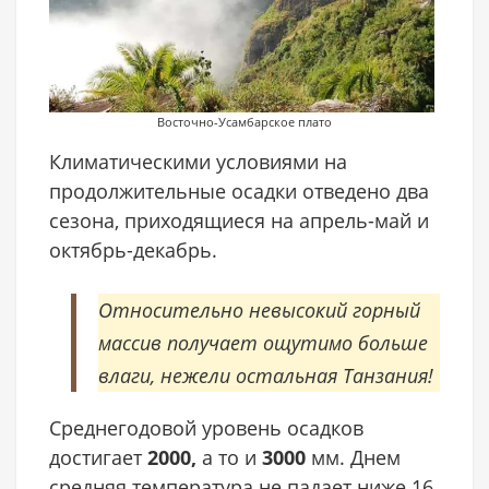
Восточно-Усамбарское плато
Климатическими условиями на
продолжительные осадки отведено два
сезона, приходящиеся на апрель-май и
октябрь-декабрь.
Горы Усамбара
Относительно невысокий горный
массив получает ощутимо больше
влаги, нежели остальная Танзания!
Среднегодовой уровень осадков
достигает
2000,
а то и
3000
мм. Днем
средняя температура не падает ниже 16