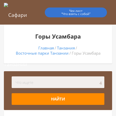
Чек-лист
“Что взять с собой”
Горы Усамбара
Главная
Танзания
Восточные парки Танзании
Горы Усамбара
НАЙТИ