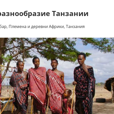
разнообразие Танзании
бар
,
Племена и деревни Африки
,
Танзания