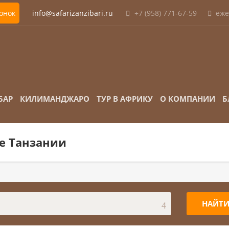
вонок
info@safarizanzibari.ru
+7 (958) 771-67-59
еже
БАР
КИЛИМАНДЖАРО
ТУР В АФРИКУ
О КОМПАНИИ
Б
е Танзании
НАЙТ