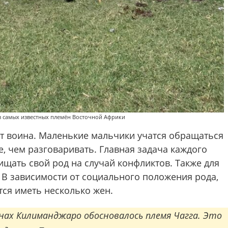
з самых известных племён Восточной Африки
ьт воина. Маленькие мальчики учатся обращаться
 чем разговаривать. Главная задача каждого
щать свой род на случай конфликтов. Также для
 В зависимости от социального положения рода,
тся иметь несколько жен.
нах Килиманджаро обосновалось племя Чагга. Это