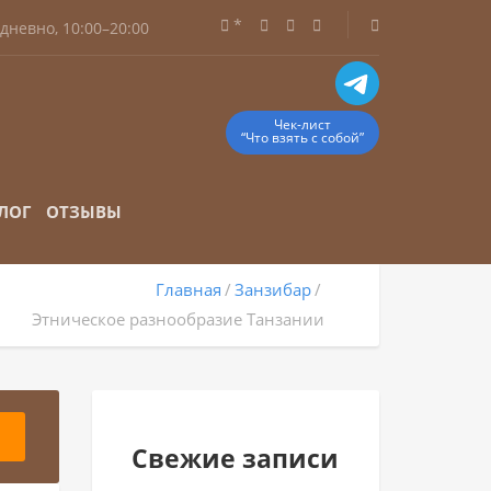
*
дневно, 10:00–20:00
Чек-лист
“Что взять с собой”
ЛОГ
ОТЗЫВЫ
Главная
Занзибар
Этническое разнообразие Танзании
И
Свежие записи