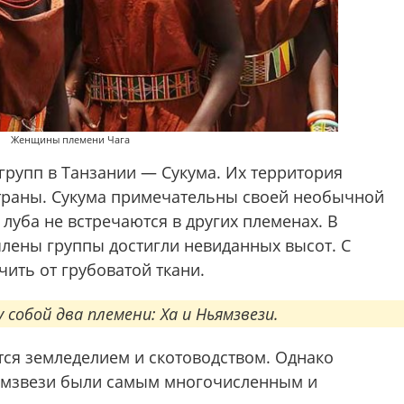
Женщины племени Чага
рупп в Танзании — Сукума. Их территория
страны. Сукума примечательны своей необычной
луба не встречаются в других племенах. В
члены группы достигли невиданных высот. С
чить от грубоватой ткани.
собой два племени: Ха и Ньямзвези.
ся земледелием и скотоводством. Однако
ьямзвези были самым многочисленным и