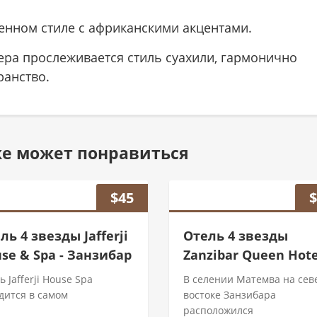
енном стиле с африканскими акцентами.
ра прослеживается стиль суахили, гармонично
анство.
же может понравиться
$
45
ль 4 звезды Jafferji
Отель 4 звезды
se & Spa - Занзибар
Zanzibar Queen Hote
ь Jafferji House Spa
В селении Матемва на сев
дится в самом
востоке Занзибара
расположился