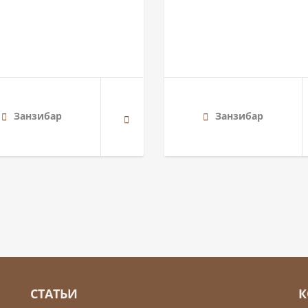
Занзибар
Занзибар
СТАТЬИ
К