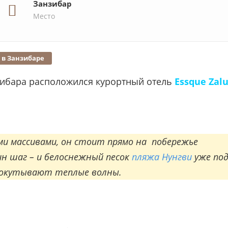
Занзибар
Место
д в Занзибаре
зибара расположился курортный отель
Essque Zal
ми массивами, он стоит прямо на побережье
ин шаг – и белоснежный песок
пляжа Нунгви
уже по
о окутывают теплые волны.