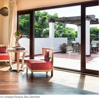
то номера Essque Zalu Zanzibar