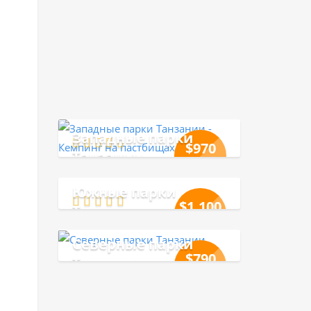
персональных данных.
Западные парки
$
970
Танзании
$
1,100
Южные парки
$
1,100
Танзании
$
1,200
Северные парки
$
790
Танзании
$
900