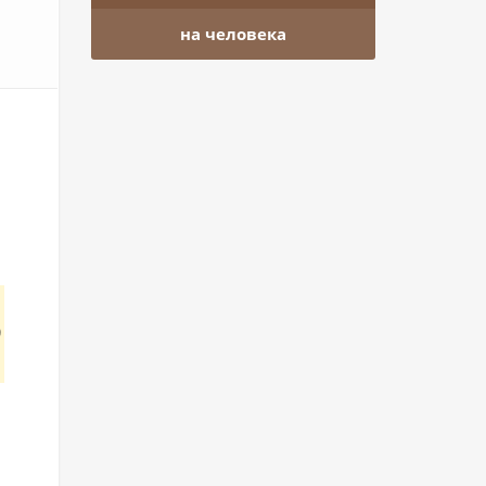
на человека
u
Заказать тур
Ваше имя
д
Ваш телефон
Количество человек