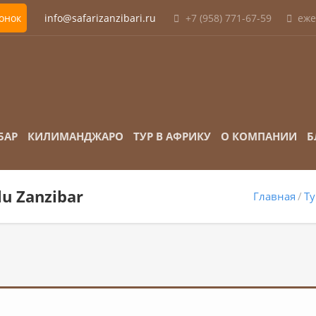
вонок
info@safarizanzibari.ru
+7 (958) 771-67-59
еже
БАР
КИЛИМАНДЖАРО
ТУР В АФРИКУ
О КОМПАНИИ
Б
lu Zanzibar
Главная
Т