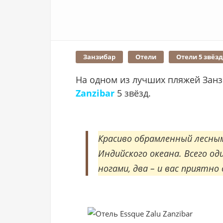
Занзибар
Отели
Отели 5 звёз
На одном из лучших пляжей Зан
Zanzibar
5 звёзд.
Красиво обрамленный лесны
Индийского океана. Всего од
ногами, два – и вас приятн