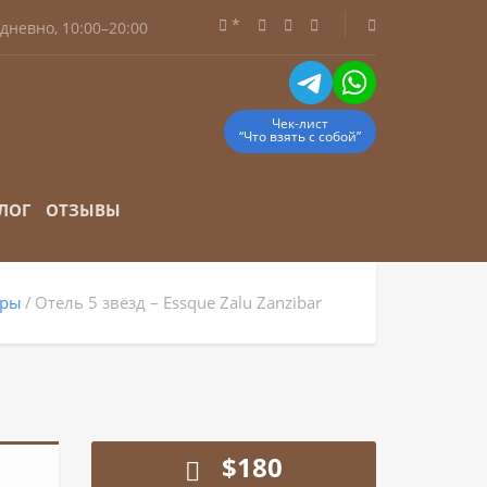
*
дневно, 10:00–20:00
Чек-лист
“Что взять с собой”
ЛОГ
ОТЗЫВЫ
уры
Отель 5 звёзд – Essque Zalu Zanzibar
$
180