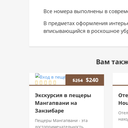
Все номера выполнены в соврем
В предметах оформления интерье
вписывающийся в роскошное убр
Вам так
$
240
$
254
Экскурсия в пещеры
Оте
Мангапвани на
Hou
Занзибаре
Отел
нахо
Пещеры Мангапвани - эта
достопримечательность