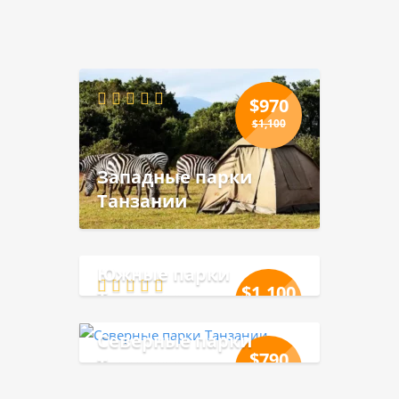
Политики обработки персональных данных.
$
970
$
1,100
Западные парки
Танзании
Южные парки
$
1,100
Танзании
$
1,200