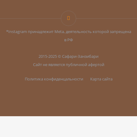
BITRIX24
*Instagram принадлежит Meta, деятельность которой запрещена
в РФ
2015-2025 © Сафари-Занзибари
Сайт не является публичной афертой
Политика конфиденцальности
Карта сайта