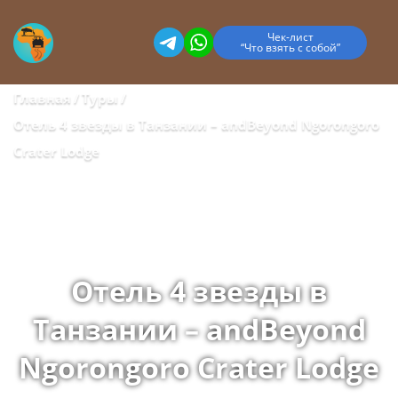
Чек-лист
“Что взять с собой”
Главная
Туры
Отель 4 звезды в Танзании – andBeyond Ngorongoro
Crater Lodge
Отель 4 звезды в
Танзании – andBeyond
Ngorongoro Crater Lodge